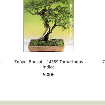
a
Σπόροι Bonsai – 14359 Tamarindus
Σ
indica
5.00
€