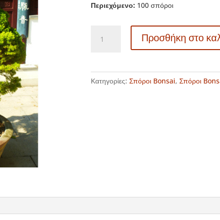
Περιεχόμενο:
100 σπόροι
Σπόροι
Προσθήκη στο κα
Bonsai
–
20164
Cryptomeria
Κατηγορίες:
Σπόροι Bonsai
,
Σπόροι Bons
japonica
ποσότητα