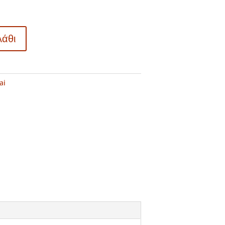
λάθι
ai