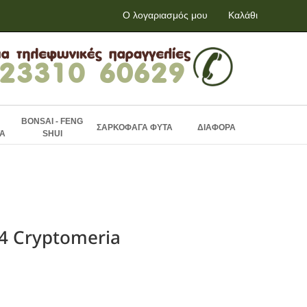
Ο λογαριασμός μου
Καλάθι
BONSAI - FENG
ΣΑΡΚΟΦΑΓΑ ΦΥΤΑ
ΔΙΑΦΟΡΑ
Α
SHUI
64 Cryptomeria