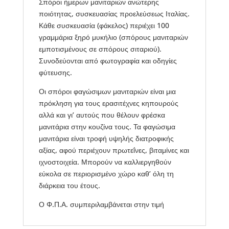
Σπόροι ήμερων μανιταριών ανώτερης
ποιότητας, συσκευασίας προελεύσεως Ιταλίας.
Κάθε συσκευασία (φάκελος) περιέχει 100
γραμμάρια ξηρό μυκήλιο (σπόρους μανιταριών
εμποτισμένους σε σπόρους σιταριού).
Συνοδεύονται από φωτογραφία και οδηγίες
φύτευσης.
Οι σπόροι φαγώσιμων μανιταριών είναι μια
πρόκληση για τους ερασιτέχνες κηπουρούς
αλλά και γι’ αυτούς που θέλουν φρέσκα
μανιτάρια στην κουζίνα τους. Τα φαγώσιμα
μανιτάρια είναι τροφή υψηλής διατροφικής
αξίας, αφού περιέχουν πρωτεΐνες, βιταμίνες και
ιχνοστοιχεία. Μπορούν να καλλιεργηθούν
εύκολα σε περιορισμένο χώρο καθ’ όλη τη
διάρκεια του έτους.
Ο Φ.Π.Α. συμπεριλαμβάνεται στην τιμή