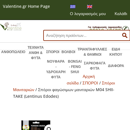
Valentine.gr Home Page
Ο λογαριασμός μου
Καλάθι
Αναζήτηση
για:
ΤΕΧΝΗΤΑ
ΤΡΙΑΝΤΑΦΥΛΛΙΕΣ
ΕΙΔΗ
ΑΝΘΟΠΩΛΕΙΟ
ΣΠΟΡΟΙ
ΒΟΛΒΟΙ
ΑΝΘΗ &
& ΘΑΜΝΟΙ
ΚΗΠΟΥ
ΦΥΤΑ
ΝΟΥΦΑΡΑ
BONSAI
ΣΑΡΚΟΦΑΓΑ
ΔΙΑΦΟΡΑ
-
- FENG
ΦΥΤΑ
ΥΔΡΟΧΑΡΗ
SHUI
Αρχική
ΦΥΤΑ
σελίδα
/
ΣΠΟΡΟΙ
/
Σπόροι
Μανιταριών
/ Σπόροι φαγώσιμων μανιταριών M04 SHII-
TAKE (Lentinus Edodes)