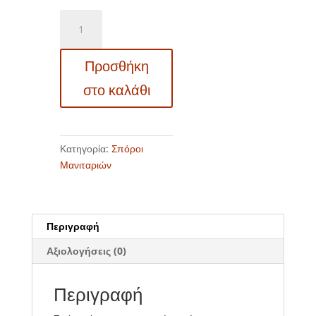
Σπόροι
φαγώσιμων
μανιταριών
Προσθήκη
M04
SHII-
στο καλάθι
TAKE
(Lentinus
Edodes)
ποσότητα
Κατηγορία:
Σπόροι
Μανιταριών
Περιγραφή
Αξιολογήσεις (0)
Περιγραφή