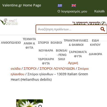
Valentine.gr Home Page
Ο λογαριασμός μου
Καλάθι
Αναζήτηση
για:
ΤΕΧΝΗΤΑ
ΤΡΙΑΝΤΑΦΥΛΛΙΕΣ
ΕΙΔΗ
ΑΝΘΟΠΩΛΕΙΟ
ΣΠΟΡΟΙ
ΒΟΛΒΟΙ
ΑΝΘΗ &
& ΘΑΜΝΟΙ
ΚΗΠΟΥ
ΦΥΤΑ
ΝΟΥΦΑΡΑ
BONSAI
ΣΑΡΚΟΦΑΓΑ
ΔΙΑΦΟΡΑ
-
- FENG
ΦΥΤΑ
ΥΔΡΟΧΑΡΗ
SHUI
Αρχική
ΦΥΤΑ
σελίδα
/
ΣΠΟΡΟΙ
/
ΣΠΟΡΟΙ ΛΟΥΛΟΥΔΙΩΝ
/
Σπόροι
ηλίανθου
/ Σπόροι ηλίανθων – 13039 Italian Green
Heart (Helianthus debilis)