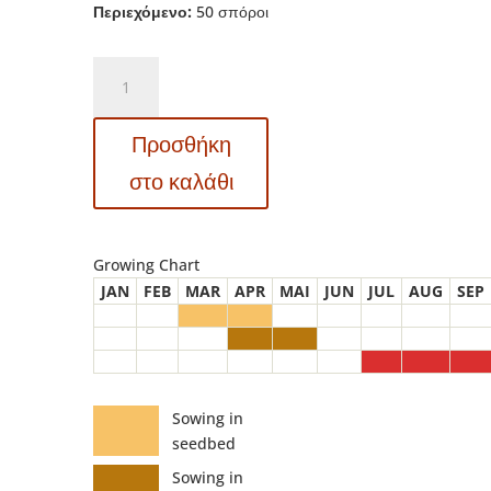
Περιεχόμενο:
50 σπόροι
Σπόροι
ηλίανθων
–
Προσθήκη
13039
Italian
στο καλάθι
Green
Heart
(Helianthus
Growing Chart
debilis)
JAN
FEB
MAR
APR
MAI
JUN
JUL
AUG
SEP
ποσότητα
Sowing in
seedbed
Sowing in