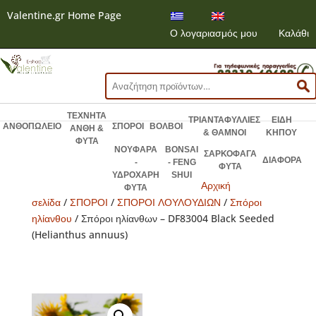
Valentine.gr Home Page
Ο λογαριασμός μου
Καλάθι
Αναζήτηση
για:
ΤΕΧΝΗΤΑ
ΤΡΙΑΝΤΑΦΥΛΛΙΕΣ
ΕΙΔΗ
ΑΝΘΟΠΩΛΕΙΟ
ΣΠΟΡΟΙ
ΒΟΛΒΟΙ
ΑΝΘΗ &
& ΘΑΜΝΟΙ
ΚΗΠΟΥ
ΦΥΤΑ
ΝΟΥΦΑΡΑ
BONSAI
ΣΑΡΚΟΦΑΓΑ
ΔΙΑΦΟΡΑ
-
- FENG
ΦΥΤΑ
ΥΔΡΟΧΑΡΗ
SHUI
Αρχική
ΦΥΤΑ
σελίδα
/
ΣΠΟΡΟΙ
/
ΣΠΟΡΟΙ ΛΟΥΛΟΥΔΙΩΝ
/
Σπόροι
ηλίανθου
/ Σπόροι ηλίανθων – DF83004 Black Seeded
(Helianthus annuus)