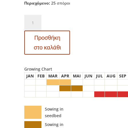
Περιεχόμενο:
25 σπόροι
Σπόροι
ηλίανθων
–
Προσθήκη
DF83004
Black
στο καλάθι
Seeded
(Helianthus
annuus)
Growing Chart
ποσότητα
JAN
FEB
MAR
APR
MAI
JUN
JUL
AUG
SEP
Sowing in
seedbed
Sowing in