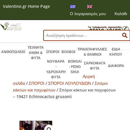
Valentine.gr Home Page
Ο λογαριασμός μου
Καλάθι
Αναζήτηση
για:
ΤΕΧΝΗΤΑ
ΤΡΙΑΝΤΑΦΥΛΛΙΕΣ
ΕΙΔΗ
ΑΝΘΟΠΩΛΕΙΟ
ΣΠΟΡΟΙ
ΒΟΛΒΟΙ
ΑΝΘΗ &
& ΘΑΜΝΟΙ
ΚΗΠΟΥ
ΦΥΤΑ
ΝΟΥΦΑΡΑ
BONSAI
ΣΑΡΚΟΦΑΓΑ
ΔΙΑΦΟΡΑ
-
- FENG
ΦΥΤΑ
ΥΔΡΟΧΑΡΗ
SHUI
Αρχική
ΦΥΤΑ
σελίδα
/
ΣΠΟΡΟΙ
/
ΣΠΟΡΟΙ ΛΟΥΛΟΥΔΙΩΝ
/
Σπόροι
κάκτων και παχυφύτων
/ Σπόροι κάκτων και παχυφύτων
– 19421 Echinocactus grusonii