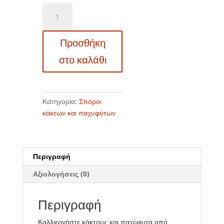
Σπόροι
κάκτων
και
Προσθήκη
παχυφύτων
–
στο καλάθι
19421
Echinocactus
grusonii
ποσότητα
Κατηγορία:
Σπόροι
κάκτων και παχυφύτων
Περιγραφή
Αξιολογήσεις (0)
Περιγραφή
Καλλιεργήστε κάκτους και παχύφυτα από