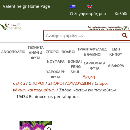
Valentine.gr Home Page
Ο λογαριασμός μου
Καλάθι
Αναζήτηση
για:
ΤΕΧΝΗΤΑ
ΤΡΙΑΝΤΑΦΥΛΛΙΕΣ
ΕΙΔΗ
ΑΝΘΟΠΩΛΕΙΟ
ΣΠΟΡΟΙ
ΒΟΛΒΟΙ
ΑΝΘΗ &
& ΘΑΜΝΟΙ
ΚΗΠΟΥ
ΦΥΤΑ
ΝΟΥΦΑΡΑ
BONSAI
ΣΑΡΚΟΦΑΓΑ
ΔΙΑΦΟΡΑ
-
- FENG
ΦΥΤΑ
ΥΔΡΟΧΑΡΗ
SHUI
Αρχική
ΦΥΤΑ
σελίδα
/
ΣΠΟΡΟΙ
/
ΣΠΟΡΟΙ ΛΟΥΛΟΥΔΙΩΝ
/
Σπόροι
κάκτων και παχυφύτων
/ Σπόροι κάκτων και παχυφύτων
– 19434 Echinocerus pentalophus