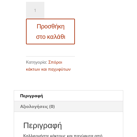
Σπόροι
κάκτων
και
Προσθήκη
παχυφύτων
–
στο καλάθι
19434
Echinocerus
pentalophus
ποσότητα
Κατηγορία:
Σπόροι
κάκτων και παχυφύτων
Περιγραφή
Αξιολογήσεις (0)
Περιγραφή
Καλλιεργήστε κάκτους και παχύφυτα από