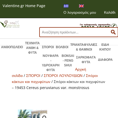
Valentine.gr Home Page
Ο λογαριασμός μου
Καλάθι
Αναζήτηση
για:
ΤΕΧΝΗΤΑ
ΤΡΙΑΝΤΑΦΥΛΛΙΕΣ
ΕΙΔΗ
ΑΝΘΟΠΩΛΕΙΟ
ΣΠΟΡΟΙ
ΒΟΛΒΟΙ
ΑΝΘΗ &
& ΘΑΜΝΟΙ
ΚΗΠΟΥ
ΦΥΤΑ
ΝΟΥΦΑΡΑ
BONSAI
ΣΑΡΚΟΦΑΓΑ
ΔΙΑΦΟΡΑ
-
- FENG
ΦΥΤΑ
ΥΔΡΟΧΑΡΗ
SHUI
Αρχική
ΦΥΤΑ
σελίδα
/
ΣΠΟΡΟΙ
/
ΣΠΟΡΟΙ ΛΟΥΛΟΥΔΙΩΝ
/
Σπόροι
κάκτων και παχυφύτων
/ Σπόροι κάκτων και παχυφύτων
– 19453 Cereus peruvianus var. monstrosus