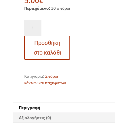
5.00
€
Περιεχόμενο:
30 σπόροι
Σπόροι
κάκτων
και
Προσθήκη
παχυφύτων
–
στο καλάθι
19453
Cereus
peruvianus
var.
Κατηγορία:
Σπόροι
monstrosus
κάκτων και παχυφύτων
ποσότητα
Περιγραφή
Αξιολογήσεις (0)