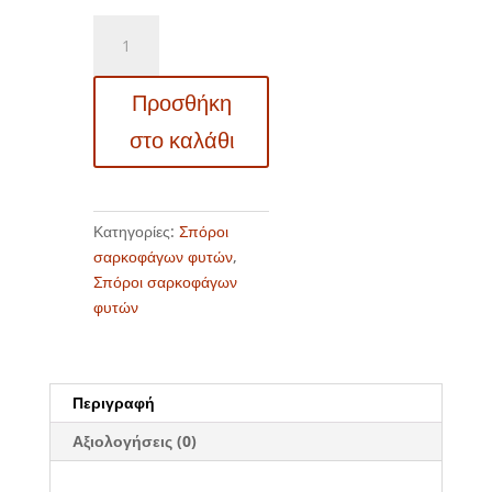
Σπόροι
σαρκοφάγων
φυτών
Προσθήκη
-
12717
στο καλάθι
Sarracenia
oreophila
Giant
ποσότητα
Κατηγορίες:
Σπόροι
σαρκοφάγων φυτών
,
Σπόροι σαρκοφάγων
φυτών
Περιγραφή
Αξιολογήσεις (0)