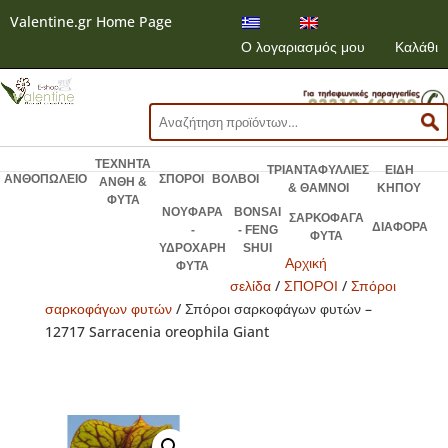
Valentine.gr Home Page
Ο λογαριασμός μου
Καλάθι
Αναζήτηση
για:
ΤΕΧΝΗΤΑ
ΤΡΙΑΝΤΑΦΥΛΛΙΕΣ
ΕΙΔΗ
ΑΝΘΟΠΩΛΕΙΟ
ΣΠΟΡΟΙ
ΒΟΛΒΟΙ
ΑΝΘΗ &
& ΘΑΜΝΟΙ
ΚΗΠΟΥ
ΦΥΤΑ
ΝΟΥΦΑΡΑ
BONSAI
ΣΑΡΚΟΦΑΓΑ
ΔΙΑΦΟΡΑ
-
- FENG
ΦΥΤΑ
ΥΔΡΟΧΑΡΗ
SHUI
Αρχική
ΦΥΤΑ
σελίδα
/
ΣΠΟΡΟΙ
/
Σπόροι
σαρκοφάγων φυτών
/ Σπόροι σαρκοφάγων φυτών –
12717 Sarracenia oreophila Giant