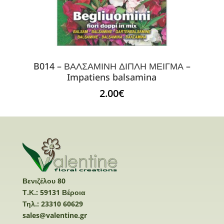
B014 – ΒΑΛΣΑΜΙΝΗ ΔΙΠΛΗ ΜΕΙΓΜΑ –
Impatiens balsamina
2.00
€
Βενιζέλου 80
Τ.Κ.: 59131 Βέροια
Τηλ.: 23310 60629
sales@valentine.gr