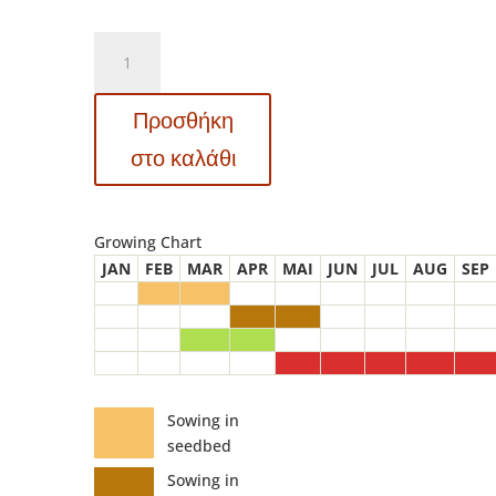
T034
-
ΚΑΤΙΦΕΣ
Προσθήκη
ΔΙΠΛΟΣ
ΨΗΛΟΣ
στο καλάθι
-
Tagetes
patula-
Growing Chart
erecta
JAN
FEB
MAR
APR
MAI
JUN
JUL
AUG
SEP
ποσότητα
Sowing in
seedbed
Sowing in