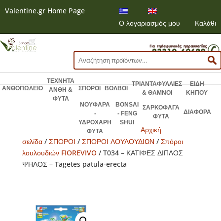
Valentine.gr Home Page
Ο λογαριασμός μου
Καλάθι
Αναζήτηση
για:
ΤΕΧΝΗΤΑ
ΤΡΙΑΝΤΑΦΥΛΛΙΕΣ
ΕΙΔΗ
ΑΝΘΟΠΩΛΕΙΟ
ΣΠΟΡΟΙ
ΒΟΛΒΟΙ
ΑΝΘΗ &
& ΘΑΜΝΟΙ
ΚΗΠΟΥ
ΦΥΤΑ
ΝΟΥΦΑΡΑ
BONSAI
ΣΑΡΚΟΦΑΓΑ
ΔΙΑΦΟΡΑ
-
- FENG
ΦΥΤΑ
ΥΔΡΟΧΑΡΗ
SHUI
Αρχική
ΦΥΤΑ
σελίδα
/
ΣΠΟΡΟΙ
/
ΣΠΟΡΟΙ ΛΟΥΛΟΥΔΙΩΝ
/
Σπόροι
λουλουδιών FIOREVIVO
/ T034 – ΚΑΤΙΦΕΣ ΔΙΠΛΟΣ
ΨΗΛΟΣ – Tagetes patula-erecta