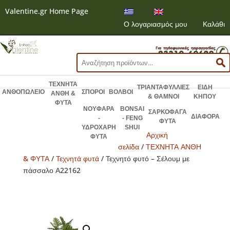
Valentine.gr Home Page
Ο λογαριασμός μου
Καλάθι
Αναζήτηση
για:
ΤΕΧΝΗΤΑ
ΤΡΙΑΝΤΑΦΥΛΛΙΕΣ
ΕΙΔΗ
ΑΝΘΟΠΩΛΕΙΟ
ΣΠΟΡΟΙ
ΒΟΛΒΟΙ
ΑΝΘΗ &
& ΘΑΜΝΟΙ
ΚΗΠΟΥ
ΦΥΤΑ
ΝΟΥΦΑΡΑ
BONSAI
ΣΑΡΚΟΦΑΓΑ
ΔΙΑΦΟΡΑ
-
- FENG
ΦΥΤΑ
ΥΔΡΟΧΑΡΗ
SHUI
Αρχική
ΦΥΤΑ
σελίδα
/
ΤΕΧΝΗΤΑ ΑΝΘΗ
& ΦΥΤΑ
/
Τεχνητά φυτά
/ Τεχνητό φυτό – Σέλουμ με
πάσσαλο Α22162