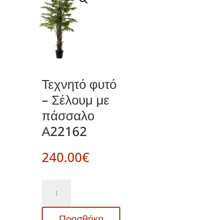
Τεχνητό φυτό
– Σέλουμ με
πάσσαλο
Α22162
240.00
€
Τεχνητό
φυτό
–
Προσθήκη
Σέλουμ