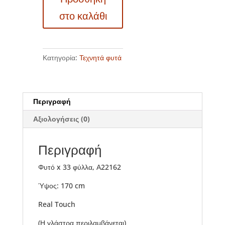
με
στο καλάθι
πάσσαλο
Α22162
ποσότητα
Κατηγορία:
Τεχνητά φυτά
Περιγραφή
Αξιολογήσεις (0)
Περιγραφή
Φυτό x 33 φύλλα, Α22162
Ύψος: 170 cm
Real Touch
(Η γλάστρα περιλαμβάνεται)