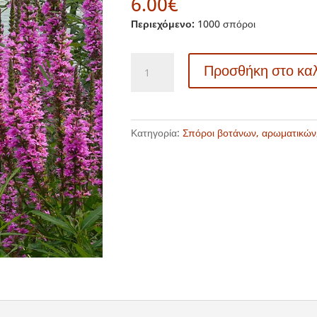
6.00
€
Περιεχόμενο:
1000 σπόροι
TK
Προσθήκη στο κα
313
Lythrum
salicaria
-
Κατηγορία:
Σπόροι βοτάνων, αρωματικών
Λύθρο
-
Σαλικάρια
ποσότητα