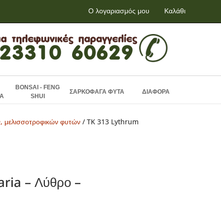
Ο λογαριασμός μου
Καλάθι
BONSAI - FENG
ΣΑΡΚΟΦΑΓΑ ΦΥΤΑ
ΔΙΑΦΟΡΑ
Α
SHUI
ν, μελισσοτροφικών φυτών
/ TK 313 Lythrum
aria – Λύθρο –