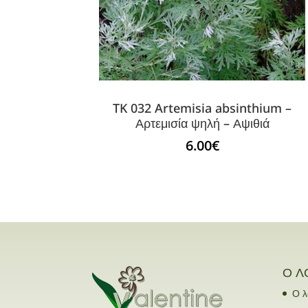
TK 032 Artemisia absinthium –
Αρτεμισία ψηλή – Αψιθιά
6.00
€
Ο Λ
Ο λ