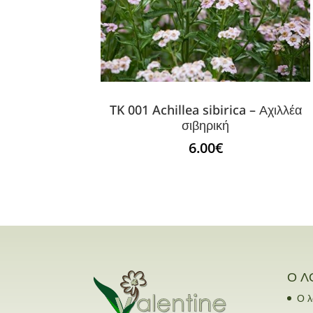
TK 001 Achillea sibirica – Αχιλλέα
σιβηρική
6.00
€
Ο Λ
Ο λ