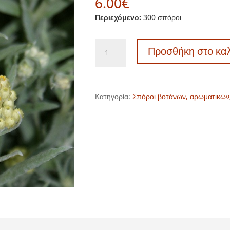
6.00
€
Περιεχόμενο:
300 σπόροι
TK
Προσθήκη στο κα
341
Helichrysum
thianshanicum
-
Κατηγορία:
Σπόροι βοτάνων, αρωματικών
Ελίχρυσο
-
Ψευδοκάρι
ποσότητα