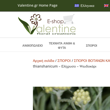
Valentine.gr Home Page
Ελληνικα
ΤΕΧΝΗΤΑ ΑΝΘΗ &
ΑΝΘΟΠΩΛΕΙΟ
ΣΠΟΡΟΙ
ΦΥΤΑ
Αρχική σελίδα
/
ΣΠΟΡΟΙ
/
ΣΠΟΡΟΙ ΒΟΤΑΝΩΝ ΚΑ
thianshanicum – Ελίχρυσο – Ψευδοκάρι