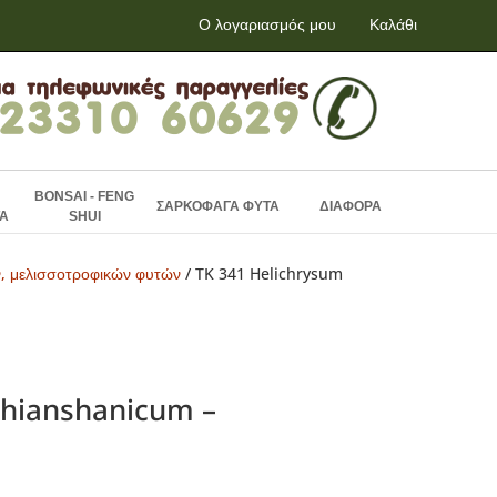
Ο λογαριασμός μου
Καλάθι
BONSAI - FENG
ΣΑΡΚΟΦΑΓΑ ΦΥΤΑ
ΔΙΑΦΟΡΑ
Α
SHUI
ν, μελισσοτροφικών φυτών
/ TK 341 Helichrysum
thianshanicum –