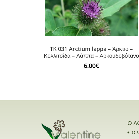
TK 031 Arctium lappa – Άρκτιο –
Κολλιτσίδα – Λάππα – Αρκουδοβότανο
6.00
€
Ο Λ
Ο λ