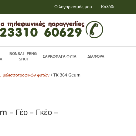
Ο λογαριασμός μου
Καλάθι
BONSAI - FENG
ΣΑΡΚΟΦΑΓΑ ΦΥΤΑ
ΔΙΑΦΟΡΑ
Α
SHUI
ν, μελισσοτροφικών φυτών
/ TK 364 Geum
 – Γέο – Γκέο –