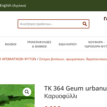
English
(
Αγγλικα
)
Αναζήτηση
για:
ΤΡΙΑΝΤΑΦΥΛΛΙΕΣ
ΝΟΥΦΑΡΑ -
ΒΟΛΒΟΙ
ΕΙΔΗ ΚΗΠΟΥ
& ΘΑΜΝΟΙ
ΥΔΡΟΧΑΡΗ ΦΥΤ
Ι ΑΡΩΜΑΤΙΚΩΝ ΦΥΤΩΝ
/
Σπόροι βοτάνων, αρωματικών, θεραπευτικώ
TK 364 Geum urbanum
Καρυοφύλλι