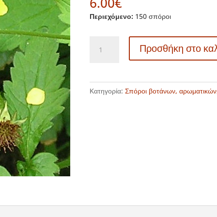
6.00
€
Περιεχόμενο:
150 σπόροι
TK
Προσθήκη στο κα
364
Geum
urbanum
-
Κατηγορία:
Σπόροι βοτάνων, αρωματικών
Γέο
-
Γκέο
-
Καρυοφύλλι
ποσότητα