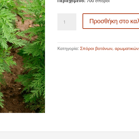
Περιεχόμενο:
700 σπόροι
TK
Προσθήκη στο κα
389
Artemisia
annua
-
Κατηγορία:
Σπόροι βοτάνων, αρωματικών
Αψιθιά
κινέζικη
ποσότητα