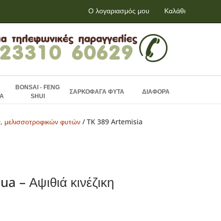
Ο λογαριασμός μου
Καλάθι
BONSAI - FENG
ΣΑΡΚΟΦΑΓΑ ΦΥΤΑ
ΔΙΑΦΟΡΑ
Α
SHUI
ν, μελισσοτροφικών φυτών
/ TK 389 Artemisia
a – Αψιθιά κινέζικη