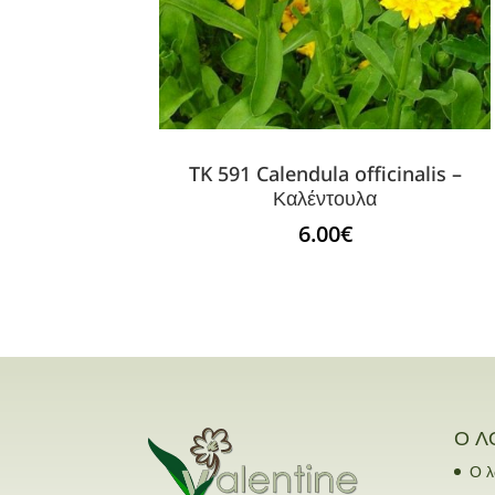
TK 591 Calendula officinalis –
Καλέντουλα
6.00
€
Ο Λ
Ο λ