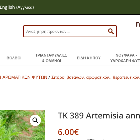
English
(
Αγγλικα
)
Αναζήτηση
για:
ΤΡΙΑΝΤΑΦΥΛΛΙΕΣ
ΝΟΥΦΑΡΑ -
ΒΟΛΒΟΙ
ΕΙΔΗ ΚΗΠΟΥ
& ΘΑΜΝΟΙ
ΥΔΡΟΧΑΡΗ ΦΥΤ
Ι ΑΡΩΜΑΤΙΚΩΝ ΦΥΤΩΝ
/
Σπόροι βοτάνων, αρωματικών, θεραπευτικώ
TK 389 Artemisia annu
6.00
€