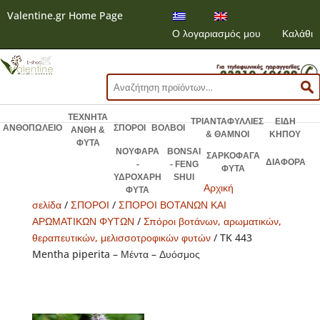
Valentine.gr Home Page
Ο λογαριασμός μου
Καλάθι
Αναζήτηση
για:
ΤΕΧΝΗΤΑ
ΤΡΙΑΝΤΑΦΥΛΛΙΕΣ
ΕΙΔΗ
ΑΝΘΟΠΩΛΕΙΟ
ΣΠΟΡΟΙ
ΒΟΛΒΟΙ
ΑΝΘΗ &
& ΘΑΜΝΟΙ
ΚΗΠΟΥ
ΦΥΤΑ
ΝΟΥΦΑΡΑ
BONSAI
ΣΑΡΚΟΦΑΓΑ
ΔΙΑΦΟΡΑ
-
- FENG
ΦΥΤΑ
ΥΔΡΟΧΑΡΗ
SHUI
Αρχική
ΦΥΤΑ
σελίδα
/
ΣΠΟΡΟΙ
/
ΣΠΟΡΟΙ ΒΟΤΑΝΩΝ ΚΑΙ
ΑΡΩΜΑΤΙΚΩΝ ΦΥΤΩΝ
/
Σπόροι βοτάνων, αρωματικών,
θεραπευτικών, μελισσοτροφικών φυτών
/ TK 443
Mentha piperita – Μέντα – Δυόσμος