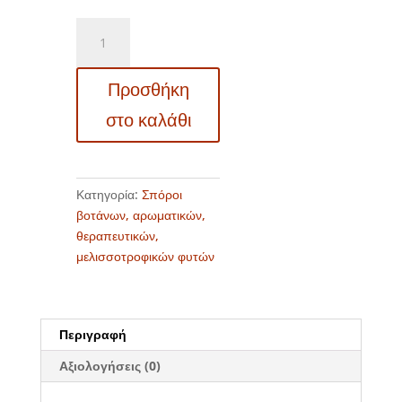
TK
443
Mentha
Προσθήκη
piperita
-
στο καλάθι
Μέντα
-
Δυόσμος
ποσότητα
Κατηγορία:
Σπόροι
βοτάνων, αρωματικών,
θεραπευτικών,
μελισσοτροφικών φυτών
Περιγραφή
Αξιολογήσεις (0)