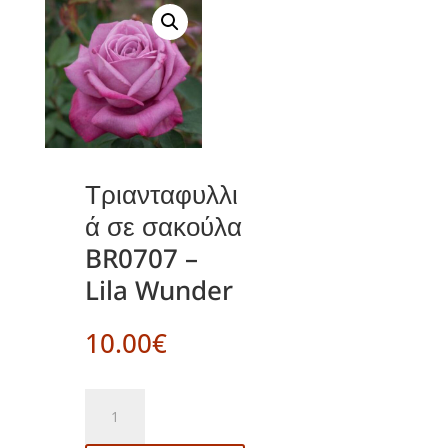
Τριανταφυλλι
ά σε σακούλα
BR0707 –
Lila Wunder
10.00
€
Τριανταφυλλιά
σε
σακούλα