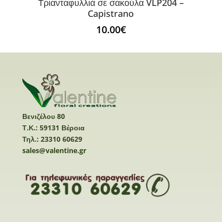
Τριανταφυλλιά σε σακούλα VLP204 –
Capistrano
10.00
€
Βενιζέλου 80
Τ.Κ.: 59131 Βέροια
Τηλ.: 23310 60629
sales@valentine.gr