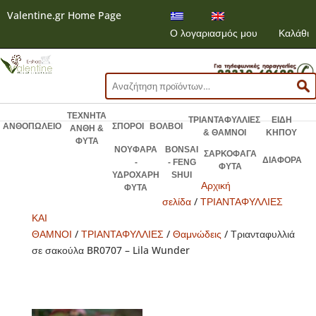
Valentine.gr Home Page
Ο λογαριασμός μου
Καλάθι
Αναζήτηση
για:
ΤΕΧΝΗΤΑ
ΤΡΙΑΝΤΑΦΥΛΛΙΕΣ
ΕΙΔΗ
ΑΝΘΟΠΩΛΕΙΟ
ΣΠΟΡΟΙ
ΒΟΛΒΟΙ
ΑΝΘΗ &
& ΘΑΜΝΟΙ
ΚΗΠΟΥ
ΦΥΤΑ
ΝΟΥΦΑΡΑ
BONSAI
ΣΑΡΚΟΦΑΓΑ
ΔΙΑΦΟΡΑ
-
- FENG
ΦΥΤΑ
ΥΔΡΟΧΑΡΗ
SHUI
Αρχική
ΦΥΤΑ
σελίδα
/
ΤΡΙΑΝΤΑΦΥΛΛΙΕΣ
ΚΑΙ
ΘΑΜΝΟΙ
/
ΤΡΙΑΝΤΑΦΥΛΛΙΕΣ
/
Θαμνώδεις
/ Τριανταφυλλιά
σε σακούλα BR0707 – Lila Wunder