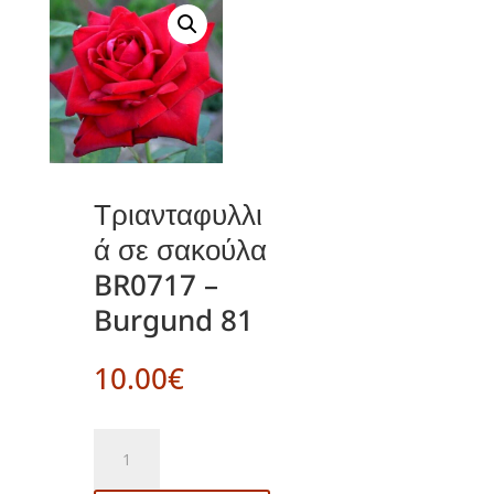
Τριανταφυλλι
ά σε σακούλα
BR0717 –
Burgund 81
10.00
€
Τριανταφυλλιά
σε
σακούλα