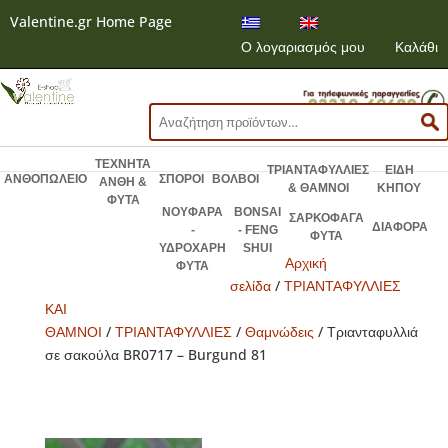
Valentine.gr Home Page
Ο λογαριασμός μου
Καλάθι
Αναζήτηση
για:
ΤΕΧΝΗΤΑ
ΤΡΙΑΝΤΑΦΥΛΛΙΕΣ
ΕΙΔΗ
ΑΝΘΟΠΩΛΕΙΟ
ΣΠΟΡΟΙ
ΒΟΛΒΟΙ
ΑΝΘΗ &
& ΘΑΜΝΟΙ
ΚΗΠΟΥ
ΦΥΤΑ
ΝΟΥΦΑΡΑ
BONSAI
ΣΑΡΚΟΦΑΓΑ
ΔΙΑΦΟΡΑ
-
- FENG
ΦΥΤΑ
ΥΔΡΟΧΑΡΗ
SHUI
Αρχική
ΦΥΤΑ
σελίδα
/
ΤΡΙΑΝΤΑΦΥΛΛΙΕΣ
ΚΑΙ
ΘΑΜΝΟΙ
/
ΤΡΙΑΝΤΑΦΥΛΛΙΕΣ
/
Θαμνώδεις
/ Τριανταφυλλιά
σε σακούλα BR0717 – Burgund 81