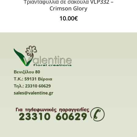
Τριανταφυλλιά σε σακούλα VLP332 –
Crimson Glory
10.00
€
Βενιζέλου 80
Τ.Κ.: 59131 Βέροια
Τηλ.: 23310 60629
sales@valentine.gr