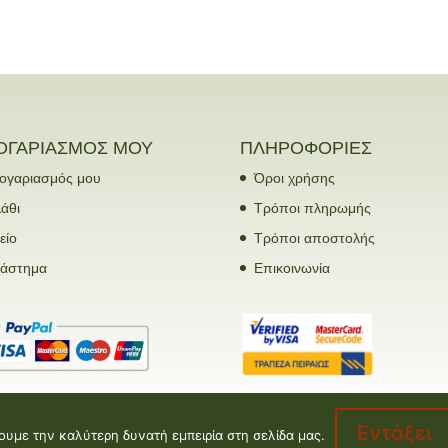
ΟΓΑΡΙΑΣΜΟΣ ΜΟΥ
ΠΛΗΡΟΦΟΡΙΕΣ
ογαριασμός μου
Όροι χρήσης
άθι
Τρόποι πληρωμής
είο
Τρόποι αποστολής
τάστημα
Επικοινωνία
Εντάξει
ουμε την καλύτερη δυνατή εμπειρία στη σελίδα μας.
opment by
Valentine floral creations