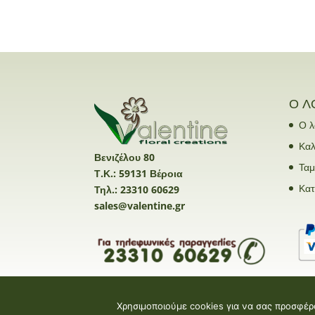
Ο Λ
Ο λ
Καλ
Βενιζέλου 80
Ταμ
Τ.Κ.: 59131 Βέροια
Κα
Τηλ.: 23310 60629
sales@valentine.gr
Χρησιμοποιούμε cookies για να σας προσφέρ
Valentine E-shop © 2026 | Design and Devel