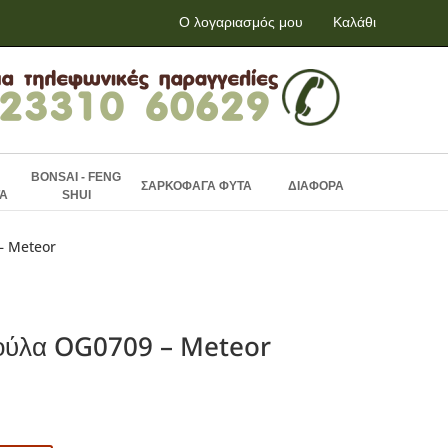
Ο λογαριασμός μου
Καλάθι
BONSAI - FENG
ΣΑΡΚΟΦΑΓΑ ΦΥΤΑ
ΔΙΑΦΟΡΑ
Α
SHUI
– Meteor
κούλα OG0709 – Meteor