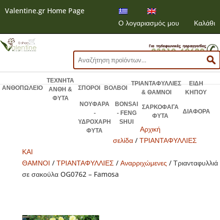
Valentine.gr Home Page
Ο λογαριασμός μου
Καλάθι
Αναζήτηση
για:
ΤΕΧΝΗΤΑ
ΤΡΙΑΝΤΑΦΥΛΛΙΕΣ
ΕΙΔΗ
ΑΝΘΟΠΩΛΕΙΟ
ΣΠΟΡΟΙ
ΒΟΛΒΟΙ
ΑΝΘΗ &
& ΘΑΜΝΟΙ
ΚΗΠΟΥ
ΦΥΤΑ
ΝΟΥΦΑΡΑ
BONSAI
ΣΑΡΚΟΦΑΓΑ
ΔΙΑΦΟΡΑ
-
- FENG
ΦΥΤΑ
ΥΔΡΟΧΑΡΗ
SHUI
Αρχική
ΦΥΤΑ
σελίδα
/
ΤΡΙΑΝΤΑΦΥΛΛΙΕΣ
ΚΑΙ
ΘΑΜΝΟΙ
/
ΤΡΙΑΝΤΑΦΥΛΛΙΕΣ
/
Αναρριχώμενες
/ Τριανταφυλλιά
σε σακούλα OG0762 – Famosa