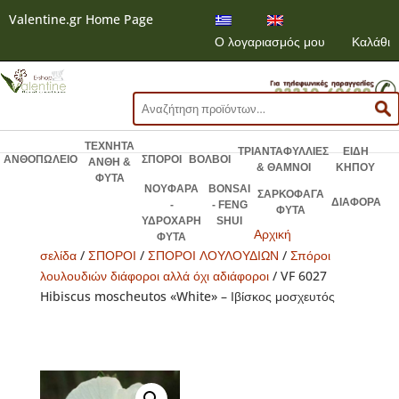
Valentine.gr Home Page
Ο λογαριασμός μου
Καλάθι
Αναζήτηση
για:
ΤΕΧΝΗΤΑ
ΤΡΙΑΝΤΑΦΥΛΛΙΕΣ
ΕΙΔΗ
ΑΝΘΟΠΩΛΕΙΟ
ΣΠΟΡΟΙ
ΒΟΛΒΟΙ
ΑΝΘΗ &
& ΘΑΜΝΟΙ
ΚΗΠΟΥ
ΦΥΤΑ
ΝΟΥΦΑΡΑ
BONSAI
ΣΑΡΚΟΦΑΓΑ
ΔΙΑΦΟΡΑ
-
- FENG
ΦΥΤΑ
ΥΔΡΟΧΑΡΗ
SHUI
Αρχική
ΦΥΤΑ
σελίδα
/
ΣΠΟΡΟΙ
/
ΣΠΟΡΟΙ ΛΟΥΛΟΥΔΙΩΝ
/
Σπόροι
λουλουδιών διάφοροι αλλά όχι αδιάφοροι
/ VF 6027
Hibiscus moscheutos «White» – Ιβίσκος μοσχευτός