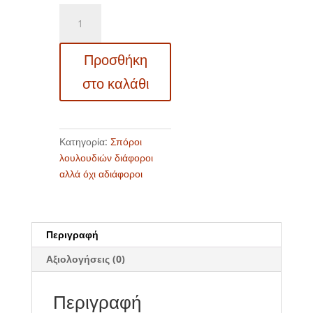
VF
6027
Hibiscus
Προσθήκη
moscheutos
«White»
στο καλάθι
–
Ιβίσκος
μοσχευτός
ποσότητα
Κατηγορία:
Σπόροι
λουλουδιών διάφοροι
αλλά όχι αδιάφοροι
Περιγραφή
Αξιολογήσεις (0)
Περιγραφή