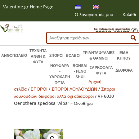
Valentine.gr Home Page
Ο λογαριασμός μου
Καλάθι
Αναζήτηση
για:
ΤΕΧΝΗΤΑ
ΤΡΙΑΝΤΑΦΥΛΛΙΕΣ
ΕΙΔΗ
ΑΝΘΟΠΩΛΕΙΟ
ΣΠΟΡΟΙ
ΒΟΛΒΟΙ
ΑΝΘΗ &
& ΘΑΜΝΟΙ
ΚΗΠΟΥ
ΦΥΤΑ
ΝΟΥΦΑΡΑ
BONSAI
ΣΑΡΚΟΦΑΓΑ
ΔΙΑΦΟΡΑ
-
- FENG
ΦΥΤΑ
ΥΔΡΟΧΑΡΗ
SHUI
Αρχική
ΦΥΤΑ
σελίδα
/
ΣΠΟΡΟΙ
/
ΣΠΟΡΟΙ ΛΟΥΛΟΥΔΙΩΝ
/
Σπόροι
λουλουδιών διάφοροι αλλά όχι αδιάφοροι
/ VF 6030
Oenothera speciosa “Alba” – Οινοθήρα