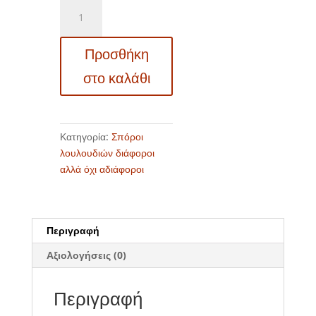
VF
6030
Oenothera
Προσθήκη
speciosa
"Alba"
στο καλάθι
–
Οινοθήρα
ποσότητα
Κατηγορία:
Σπόροι
λουλουδιών διάφοροι
αλλά όχι αδιάφοροι
Περιγραφή
Αξιολογήσεις (0)
Περιγραφή