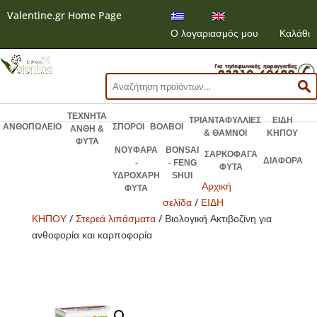
Valentine.gr Home Page
Ο λογαριασμός μου
Καλάθι
Αναζήτηση
για:
ΤΕΧΝΗΤΑ
ΤΡΙΑΝΤΑΦΥΛΛΙΕΣ
ΕΙΔΗ
ΑΝΘΟΠΩΛΕΙΟ
ΣΠΟΡΟΙ
ΒΟΛΒΟΙ
ΑΝΘΗ &
& ΘΑΜΝΟΙ
ΚΗΠΟΥ
ΦΥΤΑ
ΝΟΥΦΑΡΑ
BONSAI
ΣΑΡΚΟΦΑΓΑ
ΔΙΑΦΟΡΑ
-
- FENG
ΦΥΤΑ
ΥΔΡΟΧΑΡΗ
SHUI
Αρχική
ΦΥΤΑ
σελίδα
/
ΕΙΔΗ
ΚΗΠΟΥ
/
Στερεά λιπάσματα
/ Βιολογική Ακτιβοζίνη για
ανθοφορία και καρποφορία