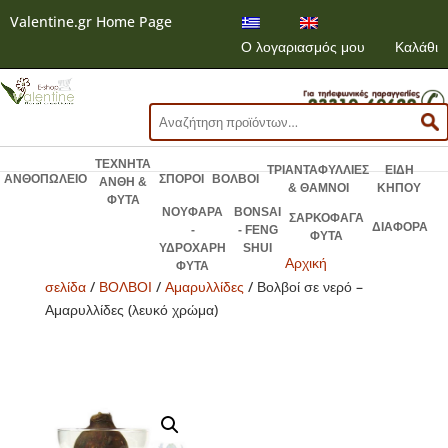
Valentine.gr Home Page
Ο λογαριασμός μου
Καλάθι
Αναζήτηση
για:
ΤΕΧΝΗΤΑ
ΤΡΙΑΝΤΑΦΥΛΛΙΕΣ
ΕΙΔΗ
ΑΝΘΟΠΩΛΕΙΟ
ΣΠΟΡΟΙ
ΒΟΛΒΟΙ
ΑΝΘΗ &
& ΘΑΜΝΟΙ
ΚΗΠΟΥ
ΦΥΤΑ
ΝΟΥΦΑΡΑ
BONSAI
ΣΑΡΚΟΦΑΓΑ
ΔΙΑΦΟΡΑ
-
- FENG
ΦΥΤΑ
ΥΔΡΟΧΑΡΗ
SHUI
Αρχική
ΦΥΤΑ
σελίδα
/
ΒΟΛΒΟΙ
/
Αμαρυλλίδες
/ Βολβοί σε νερό –
Αμαρυλλίδες (λευκό χρώμα)