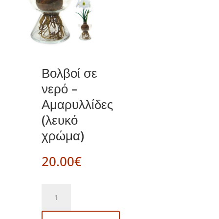
Βολβοί σε
νερό –
Αμαρυλλίδες
(λευκό
χρώμα)
20.00
€
Βολβοί
σε
νερό