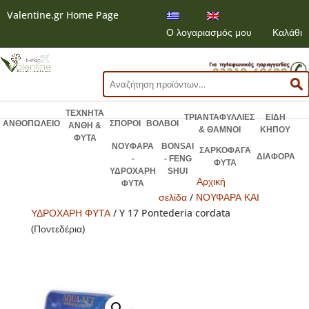
Valentine.gr Home Page
Ο λογαριασμός μου
Καλάθι
Αναζήτηση
για:
ΤΕΧΝΗΤΑ
ΤΡΙΑΝΤΑΦΥΛΛΙΕΣ
ΕΙΔΗ
ΑΝΘΟΠΩΛΕΙΟ
ΣΠΟΡΟΙ
ΒΟΛΒΟΙ
ΑΝΘΗ &
& ΘΑΜΝΟΙ
ΚΗΠΟΥ
ΦΥΤΑ
ΝΟΥΦΑΡΑ
BONSAI
ΣΑΡΚΟΦΑΓΑ
ΔΙΑΦΟΡΑ
-
- FENG
ΦΥΤΑ
ΥΔΡΟΧΑΡΗ
SHUI
Αρχική
ΦΥΤΑ
σελίδα
/
ΝΟΥΦΑΡΑ ΚΑΙ
ΥΔΡΟΧΑΡΗ ΦΥΤΑ
/ Y 17 Pontederia cordata
(Ποντεδέρια)