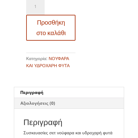
Y
17
Pontederia
Προσθήκη
cordata
(Ποντεδέρια)
στο καλάθι
ποσότητα
Κατηγορία:
ΝΟΥΦΑΡΑ
ΚΑΙ ΥΔΡΟΧΑΡΗ ΦΥΤΑ
Περιγραφή
Αξιολογήσεις (0)
Περιγραφή
Συσκευασίες σετ νούφαρα και υδροχαρή φυτά