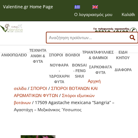
Valentine.gr Home Page
Ο λογαριασμός μου
Καλάθι
Αναζήτηση
για:
ΤΕΧΝΗΤΑ
ΤΡΙΑΝΤΑΦΥΛΛΙΕΣ
ΕΙΔΗ
ΑΝΘΟΠΩΛΕΙΟ
ΣΠΟΡΟΙ
ΒΟΛΒΟΙ
ΑΝΘΗ &
& ΘΑΜΝΟΙ
ΚΗΠΟΥ
ΦΥΤΑ
ΝΟΥΦΑΡΑ
BONSAI
ΣΑΡΚΟΦΑΓΑ
ΔΙΑΦΟΡΑ
-
- FENG
ΦΥΤΑ
ΥΔΡΟΧΑΡΗ
SHUI
Αρχική
ΦΥΤΑ
σελίδα
/
ΣΠΟΡΟΙ
/
ΣΠΟΡΟΙ ΒΟΤΑΝΩΝ ΚΑΙ
ΑΡΩΜΑΤΙΚΩΝ ΦΥΤΩΝ
/
Σπόροι εξωτικών
βοτάνων
/ 17509 Agastache mexicana “Sangria” –
Αγαστάχη – Μεξικάνικος Ύσσωπος