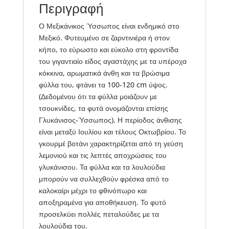
Περιγραφή
Ο Μεξικάνικος Ύσσωπος είναι ενδημικό στο
Μεξικό. Φυτευμένο σε ζαρντινιέρα ή στον
κήπο, το εύρωστο και εύκολο στη φροντίδα
του γιγαντιαίο είδος αγαστάχης με τα υπέροχα
κόκκινα, αρωματικά άνθη και τα βρώσιμα
φύλλα του, φτάνει τα 100-120 cm ύψος.
(Δεδομένου ότι τα φύλλα μοιάζουν με
τσουκνίδες, τα φυτά ονομάζονται επίσης
Γλυκάνισος-Ύσσωπος). Η περίοδος άνθισης
είναι μεταξύ Ιουλίου και τέλους Οκτωβρίου. Το
γκουρμέ βοτάνι χαρακτηρίζεται από τη γεύση
λεμονιού και τις λεπτές αποχρώσεις του
γλυκάνισου. Τα φύλλα και τα λουλούδια
μπορούν να συλλεχθούν φρέσκα από το
καλοκαίρι μέχρι το φθινόπωρο και
αποξηραμένα για αποθήκευση. Το φυτό
προσελκύει πολλές πεταλούδες με τα
λουλούδια του.