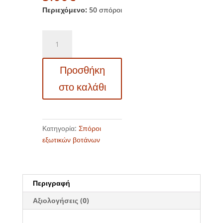
Περιεχόμενο:
50 σπόροι
17509
Agastache
mexicana
Προσθήκη
"Sangria"
-
στο καλάθι
Αγαστάχη
-
Μεξικάνικος
Ύσσωπος
Κατηγορία:
Σπόροι
ποσότητα
εξωτικών βοτάνων
Περιγραφή
Αξιολογήσεις (0)