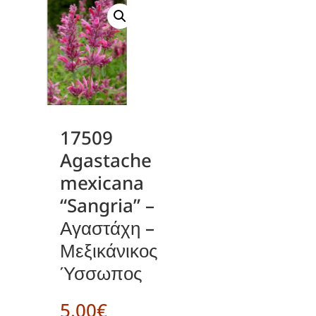
17509
Agastache
mexicana
“Sangria” –
Αγαστάχη –
Μεξικάνικος
Ύσσωπος
5.00
€