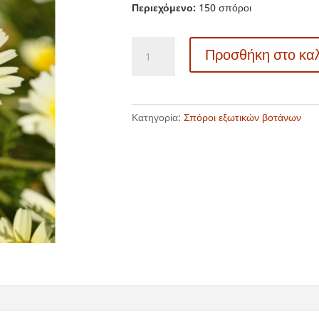
Περιεχόμενο:
150 σπόροι
20204
Προσθήκη στο κα
Glebionis
coronaria
-
Φαγώσιμο
Κατηγορία:
Σπόροι εξωτικών βοτάνων
χρυσάνθεμο
ποσότητα