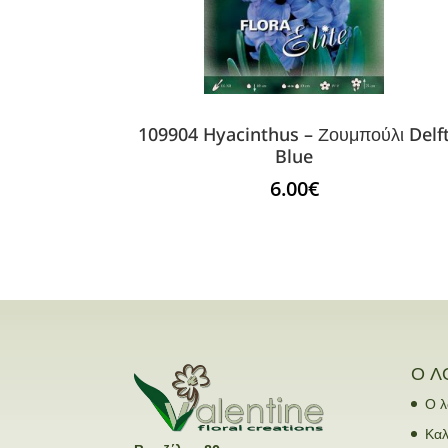
109904 Hyacinthus – Ζουμπούλι Delf
Blue
6.00
€
Ο Λ
Ο λ
Καλ