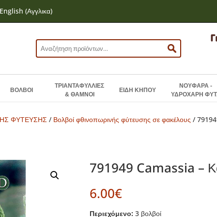
English
(
Αγγλικα
)
Αναζήτηση
για:
ΤΡΙΑΝΤΑΦΥΛΛΙΕΣ
ΝΟΥΦΑΡΑ -
ΒΟΛΒΟΙ
ΕΙΔΗ ΚΗΠΟΥ
& ΘΑΜΝΟΙ
ΥΔΡΟΧΑΡΗ ΦΥΤ
ΝΗΣ ΦΥΤΕΥΣΗΣ
/
Βολβοί φθινοπωρινής φύτευσης σε φακέλους
/ 79194
791949 Camassia – Κα
6.00
€
Περιεχόμενο:
3 βολβοί