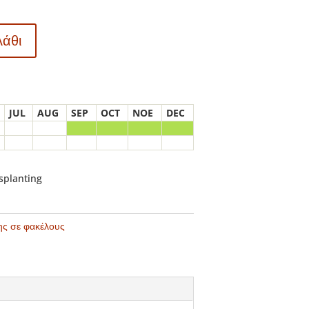
λάθι
JUL
AUG
SEP
OCT
NOE
DEC
nsplanting
ης σε φακέλους