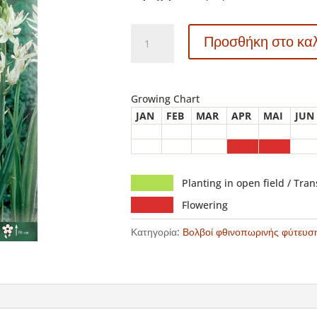
791949
Προσθήκη στο κα
Camassia
-
Καμάσσια
Leichtlini
Growing Chart
Alba
JAN
FEB
MAR
APR
MAI
JUN
ποσότητα
Planting in open field / Tra
Flowering
Κατηγορία:
Βολβοί φθινοπωρινής φύτευσ