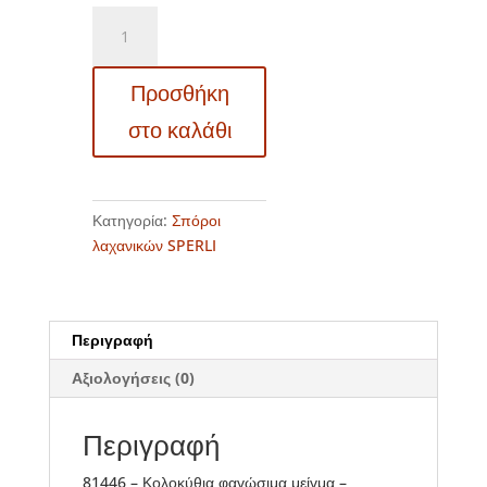
81446
-
Κολοκύθια
Προσθήκη
φαγώσιμα
μείγμα
στο καλάθι
-
Cucurbita
pepo
ποσότητα
Κατηγορία:
Σπόροι
λαχανικών SPERLI
Περιγραφή
Αξιολογήσεις (0)
Περιγραφή
81446 – Κολοκύθια φαγώσιμα μείγμα –