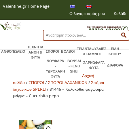
Valentine.gr Home Page
Ο λογαριασμός μου
Καλάθι
Αναζήτηση
για:
ΤΕΧΝΗΤΑ
ΤΡΙΑΝΤΑΦΥΛΛΙΕΣ
ΕΙΔΗ
ΑΝΘΟΠΩΛΕΙΟ
ΣΠΟΡΟΙ
ΒΟΛΒΟΙ
ΑΝΘΗ &
& ΘΑΜΝΟΙ
ΚΗΠΟΥ
ΦΥΤΑ
ΝΟΥΦΑΡΑ
BONSAI
ΣΑΡΚΟΦΑΓΑ
ΔΙΑΦΟΡΑ
-
- FENG
ΦΥΤΑ
ΥΔΡΟΧΑΡΗ
SHUI
Αρχική
ΦΥΤΑ
σελίδα
/
ΣΠΟΡΟΙ
/
ΣΠΟΡΟΙ ΛΑΧΑΝΙΚΩΝ
/
Σπόροι
λαχανικών SPERLI
/ 81446 – Κολοκύθια φαγώσιμα
μείγμα – Cucurbita pepo