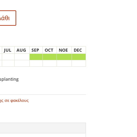
λάθι
JUL
AUG
SEP
OCT
NOE
DEC
nsplanting
ης σε φακέλους