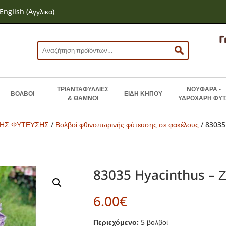
English
(
Αγγλικα
)
Αναζήτηση
για:
ΤΡΙΑΝΤΑΦΥΛΛΙΕΣ
ΝΟΥΦΑΡΑ -
ΒΟΛΒΟΙ
ΕΙΔΗ ΚΗΠΟΥ
& ΘΑΜΝΟΙ
ΥΔΡΟΧΑΡΗ ΦΥΤ
ΝΗΣ ΦΥΤΕΥΣΗΣ
/
Βολβοί φθινοπωρινής φύτευσης σε φακέλους
/ 83035
83035 Hyacinthus – Ζ
6.00
€
Περιεχόμενο:
5 βολβοί