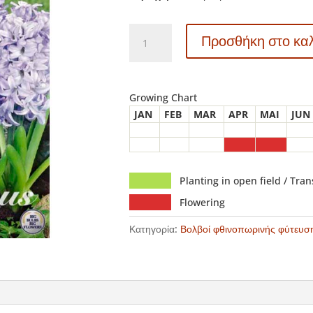
83035
Προσθήκη στο κα
Hyacinthus
–
Ζουμπούλι
Sky
Growing Chart
Jacket
JAN
FEB
MAR
APR
MAI
JUN
ποσότητα
Planting in open field / Tra
Flowering
Κατηγορία:
Βολβοί φθινοπωρινής φύτευσ