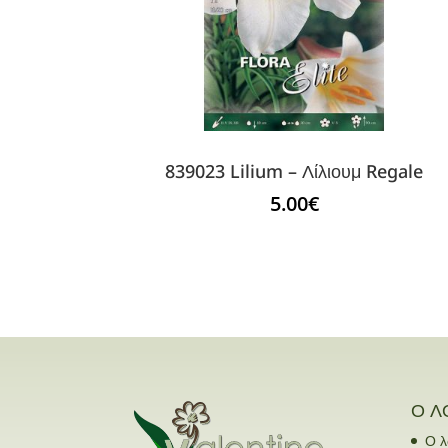
839023 Lilium – Λίλιουμ Regale
5.00
€
Ο Λ
Ο λ