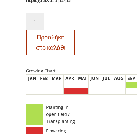
Περιεχόμενο:
3 βολβοί
83075
Hyacinthus
–
Προσθήκη
Ζουμπούλι
Glas
στο καλάθι
Hyacinth
White
Pearl
Growing Chart
ποσότητα
JAN
FEB
MAR
APR
MAI
JUN
JUL
AUG
SEP
Planting in
open field /
Transplanting
Flowering