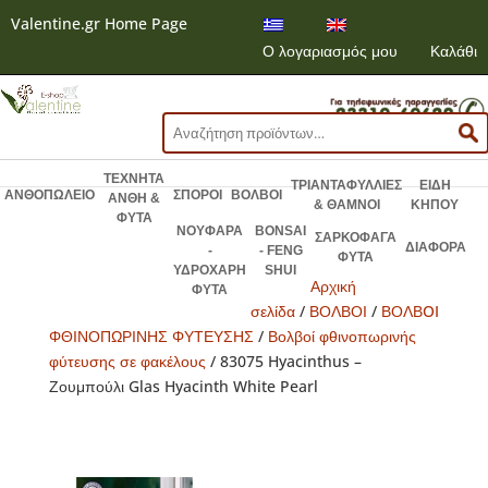
Valentine.gr Home Page
Ο λογαριασμός μου
Καλάθι
Αναζήτηση
για:
ΤΕΧΝΗΤΑ
ΤΡΙΑΝΤΑΦΥΛΛΙΕΣ
ΕΙΔΗ
ΑΝΘΟΠΩΛΕΙΟ
ΣΠΟΡΟΙ
ΒΟΛΒΟΙ
ΑΝΘΗ &
& ΘΑΜΝΟΙ
ΚΗΠΟΥ
ΦΥΤΑ
ΝΟΥΦΑΡΑ
BONSAI
ΣΑΡΚΟΦΑΓΑ
ΔΙΑΦΟΡΑ
-
- FENG
ΦΥΤΑ
ΥΔΡΟΧΑΡΗ
SHUI
Αρχική
ΦΥΤΑ
σελίδα
/
ΒΟΛΒΟΙ
/
ΒΟΛΒOI
ΦΘΙΝΟΠΩΡΙΝΗΣ ΦΥΤΕΥΣΗΣ
/
Βολβοί φθινοπωρινής
φύτευσης σε φακέλους
/ 83075 Hyacinthus –
Ζουμπούλι Glas Hyacinth White Pearl