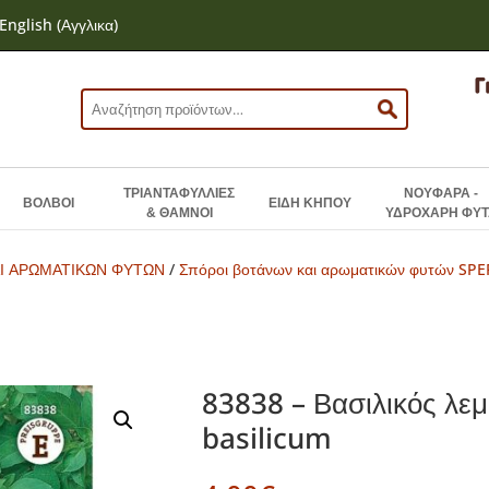
English
(
Αγγλικα
)
Αναζήτηση
για:
ΤΡΙΑΝΤΑΦΥΛΛΙΕΣ
ΝΟΥΦΑΡΑ -
ΒΟΛΒΟΙ
ΕΙΔΗ ΚΗΠΟΥ
& ΘΑΜΝΟΙ
ΥΔΡΟΧΑΡΗ ΦΥΤ
Ι ΑΡΩΜΑΤΙΚΩΝ ΦΥΤΩΝ
/
Σπόροι βοτάνων και αρωματικών φυτών SPE
83838 – Βασιλικός λε
basilicum