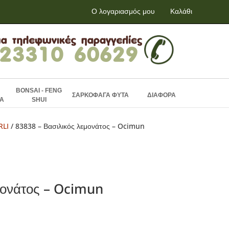
Ο λογαριασμός μου
Καλάθι
BONSAI - FENG
ΣΑΡΚΟΦΑΓΑ ΦΥΤΑ
ΔΙΑΦΟΡΑ
Α
SHUI
RLI
/ 83838 – Βασιλικός λεμονάτος – Ocimun
μονάτος – Ocimun