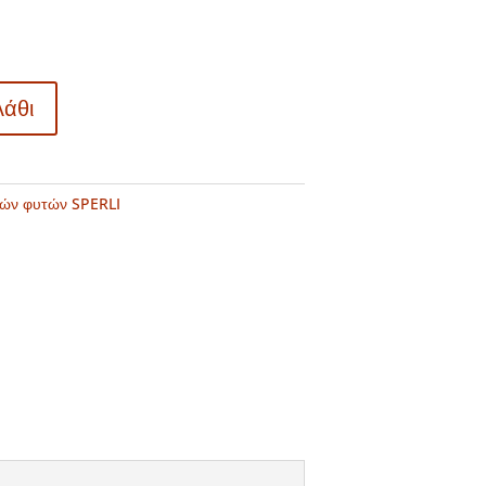
λάθι
κών φυτών SPERLI