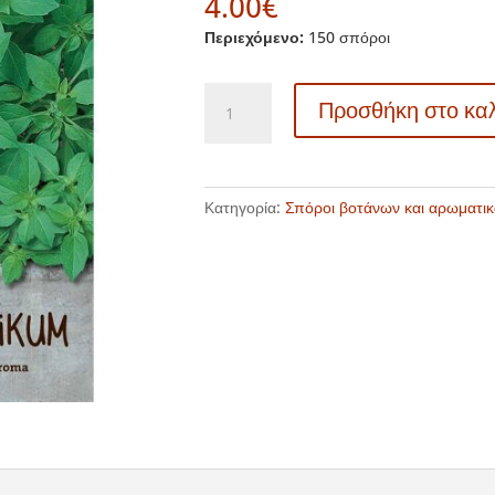
4.00
€
Περιεχόμενο:
150 σπόροι
83838
Προσθήκη στο κα
-
Βασιλικός
λεμονάτος
-
Κατηγορία:
Σπόροι βοτάνων και αρωματι
Ocimun
basilicum
ποσότητα