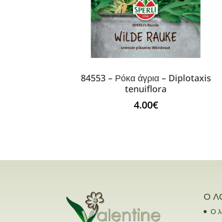
84553 – Ρόκα άγρια – Diplotaxis
tenuiflora
4.00
€
Ο Λ
Ο λ