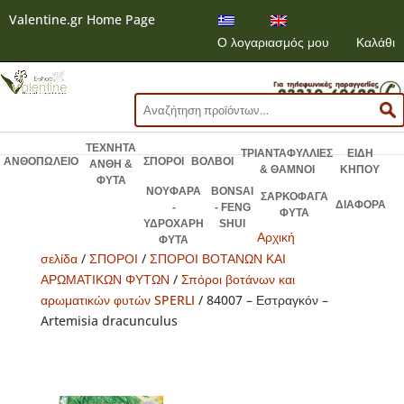
Valentine.gr Home Page
Ο λογαριασμός μου
Καλάθι
Αναζήτηση
για:
ΤΕΧΝΗΤΑ
ΤΡΙΑΝΤΑΦΥΛΛΙΕΣ
ΕΙΔΗ
ΑΝΘΟΠΩΛΕΙΟ
ΣΠΟΡΟΙ
ΒΟΛΒΟΙ
ΑΝΘΗ &
& ΘΑΜΝΟΙ
ΚΗΠΟΥ
ΦΥΤΑ
ΝΟΥΦΑΡΑ
BONSAI
ΣΑΡΚΟΦΑΓΑ
ΔΙΑΦΟΡΑ
-
- FENG
ΦΥΤΑ
ΥΔΡΟΧΑΡΗ
SHUI
Αρχική
ΦΥΤΑ
σελίδα
/
ΣΠΟΡΟΙ
/
ΣΠΟΡΟΙ ΒΟΤΑΝΩΝ ΚΑΙ
ΑΡΩΜΑΤΙΚΩΝ ΦΥΤΩΝ
/
Σπόροι βοτάνων και
αρωματικών φυτών SPERLI
/ 84007 – Εστραγκόν –
Artemisia dracunculus