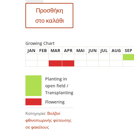
–
Προσθήκη
Κρόκος
Mixed
στο καλάθι
ποσότητα
Growing Chart
JAN
FEB
MAR
APR
MAI
JUN
JUL
AUG
SEP
Planting in
open field /
Transplanting
Flowering
Κατηγορία:
Βολβοί
φθινοπωρινής φύτευσης
σε φακέλους