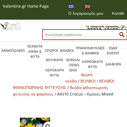
Valentine.gr Home Page
Ο λογαριασμός μου
Καλάθι
Αναζήτηση
για:
ΤΕΧΝΗΤΑ
ΤΡΙΑΝΤΑΦΥΛΛΙΕΣ
ΕΙΔΗ
ΑΝΘΟΠΩΛΕΙΟ
ΣΠΟΡΟΙ
ΒΟΛΒΟΙ
ΑΝΘΗ &
& ΘΑΜΝΟΙ
ΚΗΠΟΥ
ΦΥΤΑ
ΝΟΥΦΑΡΑ
BONSAI
ΣΑΡΚΟΦΑΓΑ
ΔΙΑΦΟΡΑ
-
- FENG
ΦΥΤΑ
ΥΔΡΟΧΑΡΗ
SHUI
Αρχική
ΦΥΤΑ
σελίδα
/
ΒΟΛΒΟΙ
/
ΒΟΛΒOI
ΦΘΙΝΟΠΩΡΙΝΗΣ ΦΥΤΕΥΣΗΣ
/
Βολβοί φθινοπωρινής
φύτευσης σε φακέλους
/ 84310 Crocus – Κρόκος Mixed