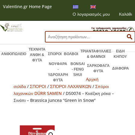
Valentine.gr Home Page
Ο λογαριασμός μου
Καλάθι
Αναζήτηση
για:
ΤΕΧΝΗΤΑ
ΤΡΙΑΝΤΑΦΥΛΛΙΕΣ
ΕΙΔΗ
ΑΝΘΟΠΩΛΕΙΟ
ΣΠΟΡΟΙ
ΒΟΛΒΟΙ
ΑΝΘΗ &
& ΘΑΜΝΟΙ
ΚΗΠΟΥ
ΦΥΤΑ
ΝΟΥΦΑΡΑ
BONSAI
ΣΑΡΚΟΦΑΓΑ
ΔΙΑΦΟΡΑ
-
- FENG
ΦΥΤΑ
ΥΔΡΟΧΑΡΗ
SHUI
Αρχική
ΦΥΤΑ
σελίδα
/
ΣΠΟΡΟΙ
/
ΣΠΟΡΟΙ ΛΑΧΑΝΙΚΩΝ
/
Σπόροι
λαχανικών DÜRR SAMEN
/ DS0074 – Κινέζικη ρόκα –
Σινάπι – Brassica juncea “Green in Snow”