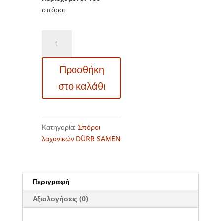
σπόροι
DS0074
-
Κινέζικη
Προσθήκη
ρόκα
-
στο καλάθι
Σινάπι
-
Brassica
juncea
Κατηγορία:
Σπόροι
"Green
λαχανικών DÜRR SAMEN
in
Snow"
ποσότητα
Περιγραφή
Αξιολογήσεις (0)