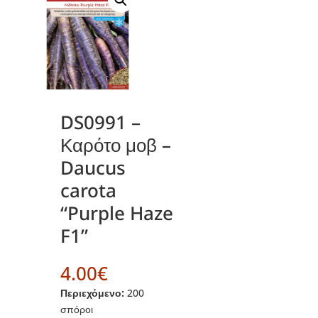
DS0991 –
Καρότο μοβ –
Daucus
carota
“Purple Haze
F1”
4.00
€
Περιεχόμενο:
200
σπόροι