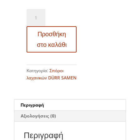
DS0991
-
Καρότο
Προσθήκη
μοβ
-
στο καλάθι
Daucus
carota
"Purple
Haze
Κατηγορία:
Σπόροι
F1"
λαχανικών DÜRR SAMEN
ποσότητα
Περιγραφή
Αξιολογήσεις (0)
Περιγραφή