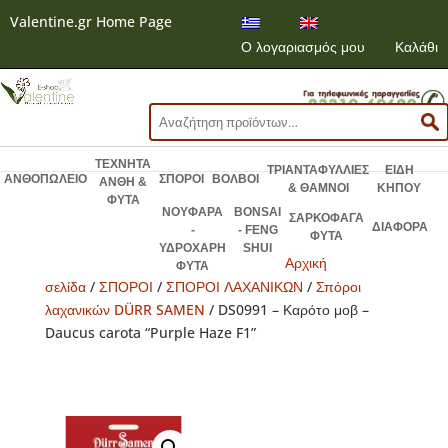
Valentine.gr Home Page
Ο λογαριασμός μου
Καλάθι
Αναζήτηση
για:
ΤΕΧΝΗΤΑ
ΤΡΙΑΝΤΑΦΥΛΛΙΕΣ
ΕΙΔΗ
ΑΝΘΟΠΩΛΕΙΟ
ΣΠΟΡΟΙ
ΒΟΛΒΟΙ
ΑΝΘΗ &
& ΘΑΜΝΟΙ
ΚΗΠΟΥ
ΦΥΤΑ
ΝΟΥΦΑΡΑ
BONSAI
ΣΑΡΚΟΦΑΓΑ
ΔΙΑΦΟΡΑ
-
- FENG
ΦΥΤΑ
ΥΔΡΟΧΑΡΗ
SHUI
Αρχική
ΦΥΤΑ
σελίδα
/
ΣΠΟΡΟΙ
/
ΣΠΟΡΟΙ ΛΑΧΑΝΙΚΩΝ
/
Σπόροι
λαχανικών DÜRR SAMEN
/ DS0991 – Καρότο μοβ –
Daucus carota “Purple Haze F1”