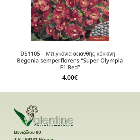
DS1105 – Μπιγκόνια αειανθής κόκκινη –
Begonia semperflorens “Super Olympia
F1 Red”
4.00
€
Βενιζέλου 80
Τ.Κ.: 59131 Βέροια