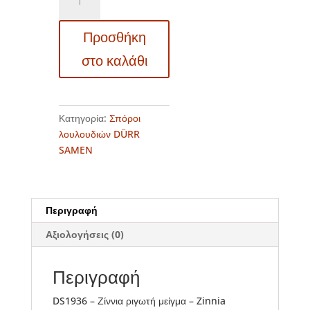
-
Ζίννια
Προσθήκη
ριγωτή
μείγμα
στο καλάθι
-
Zinnia
elegans
ποσότητα
Κατηγορία:
Σπόροι
λουλουδιών DÜRR
SAMEN
Περιγραφή
Αξιολογήσεις (0)
Περιγραφή
DS1936 – Ζίννια ριγωτή μείγμα – Zinnia