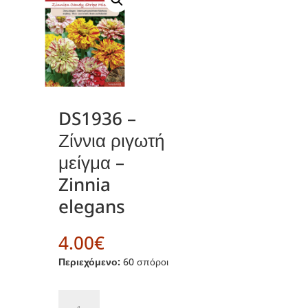
DS1936 –
Ζίννια ριγωτή
μείγμα –
Zinnia
elegans
4.00
€
Περιεχόμενο:
60 σπόροι
DS1936