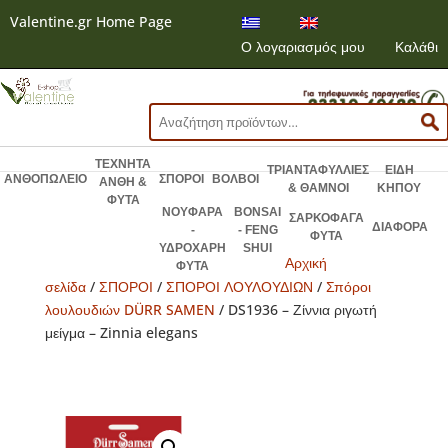
Valentine.gr Home Page
Ο λογαριασμός μου
Καλάθι
Αναζήτηση
για:
ΤΕΧΝΗΤΑ
ΤΡΙΑΝΤΑΦΥΛΛΙΕΣ
ΕΙΔΗ
ΑΝΘΟΠΩΛΕΙΟ
ΣΠΟΡΟΙ
ΒΟΛΒΟΙ
ΑΝΘΗ &
& ΘΑΜΝΟΙ
ΚΗΠΟΥ
ΦΥΤΑ
ΝΟΥΦΑΡΑ
BONSAI
ΣΑΡΚΟΦΑΓΑ
ΔΙΑΦΟΡΑ
-
- FENG
ΦΥΤΑ
ΥΔΡΟΧΑΡΗ
SHUI
Αρχική
ΦΥΤΑ
σελίδα
/
ΣΠΟΡΟΙ
/
ΣΠΟΡΟΙ ΛΟΥΛΟΥΔΙΩΝ
/
Σπόροι
λουλουδιών DÜRR SAMEN
/ DS1936 – Ζίννια ριγωτή
μείγμα – Zinnia elegans