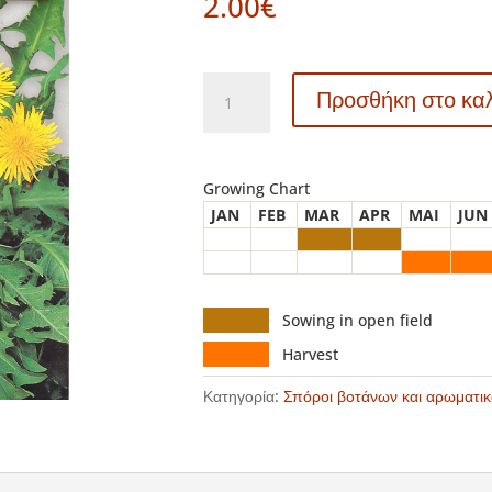
2.00
€
FARM
Προσθήκη στο κα
528
-
ΤΑΡΑΞΑΚΟ
-
Growing Chart
Taraxacum
JAN
FEB
MAR
APR
MAI
JUN
officinale
ποσότητα
Sowing in open field
Harvest
Κατηγορία:
Σπόροι βοτάνων και αρωματ