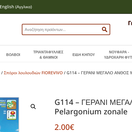
English
(
Αγγλικα
)
Αναζήτηση
για:
ΤΡΙΑΝΤΑΦΥΛΛΙΕΣ
ΝΟΥΦΑΡΑ -
ΒΟΛΒΟΙ
ΕΙΔΗ ΚΗΠΟΥ
& ΘΑΜΝΟΙ
ΥΔΡΟΧΑΡΗ ΦΥΤ
Ν
/
Σπόροι λουλουδιών FIOREVIVO
/ G114 – ΓΕΡΑΝΙ ΜΕΓΑΛΟ ΑΝΘΟΣ Μ
G114 – ΓΕΡΑΝΙ ΜΕΓ
Pelargonium zonale
2.00
€