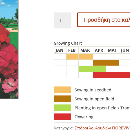
G114
Προσθήκη στο κα
-
ΓΕΡΑΝΙ
ΜΕΓΑΛΟ
ΑΝΘΟΣ
Growing Chart
ΜΕΙΓΜΑ
JAN
FEB
MAR
APR
MAI
JUN
–
Pelargonium
zonale
ποσότητα
Sowing in seedbed
Sowing in open field
Planting in open field / Tra
Flowering
Κατηγορία:
Σπόροι λουλουδιών FIOREVI