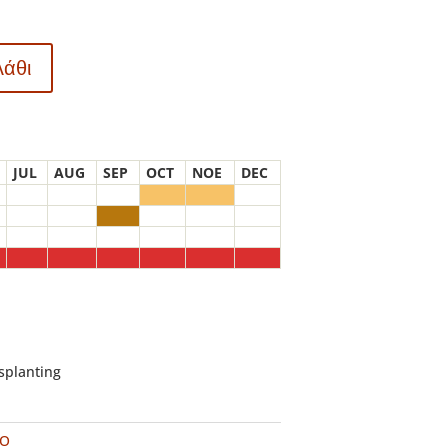
λάθι
JUL
AUG
SEP
OCT
NOE
DEC
nsplanting
VO