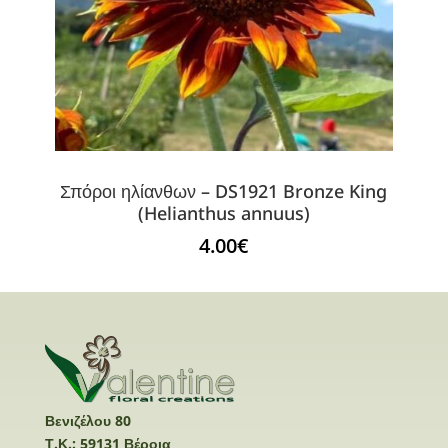
Σπόροι ηλίανθων – DS1921 Bronze King
(Helianthus annuus)
4.00
€
Βενιζέλου 80
Τ.Κ.: 59131 Βέροια