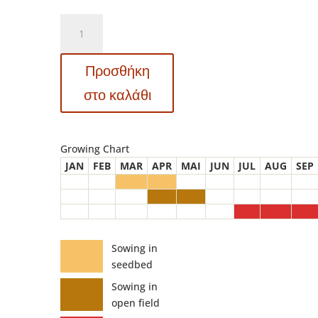
Σπόροι
ηλίανθων
–
Προσθήκη
86811
Full
στο καλάθι
Sun
F
1
Growing Chart
(Helianthus
JAN
FEB
MAR
APR
MAI
JUN
JUL
AUG
SEP
annuus)
ποσότητα
Sowing in
seedbed
Sowing in
open field