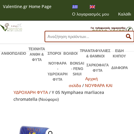
Valentine.gr Home Page
Ο λογαριασμός μου
Καλάθι
Αναζήτηση
για:
ΤΕΧΝΗΤΑ
ΤΡΙΑΝΤΑΦΥΛΛΙΕΣ
ΕΙΔΗ
ΑΝΘΟΠΩΛΕΙΟ
ΣΠΟΡΟΙ
ΒΟΛΒΟΙ
ΑΝΘΗ &
& ΘΑΜΝΟΙ
ΚΗΠΟΥ
ΦΥΤΑ
ΝΟΥΦΑΡΑ
BONSAI
ΣΑΡΚΟΦΑΓΑ
ΔΙΑΦΟΡΑ
-
- FENG
ΦΥΤΑ
ΥΔΡΟΧΑΡΗ
SHUI
Αρχική
ΦΥΤΑ
σελίδα
/
ΝΟΥΦΑΡΑ ΚΑΙ
ΥΔΡΟΧΑΡΗ ΦΥΤΑ
/ Y 05 Nymphaea marliacea
chromatella (Νούφαρο)