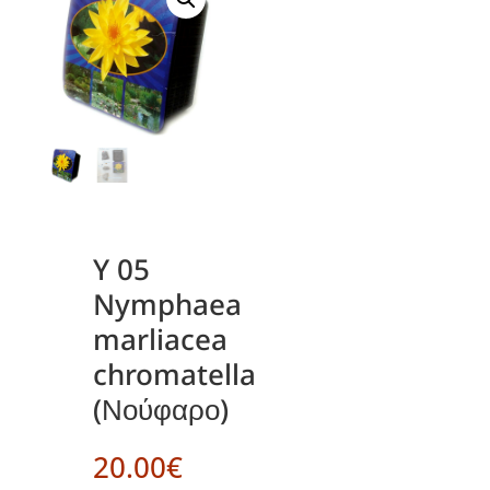
Y 05
Nymphaea
marliacea
chromatella
(Νούφαρο)
20.00
€