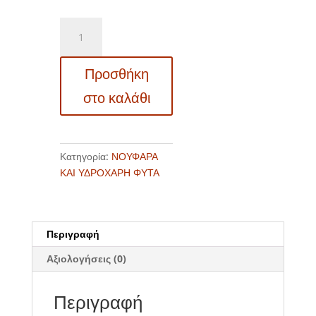
Y
05
Nymphaea
Προσθήκη
marliacea
chromatella
στο καλάθι
(Νούφαρο)
ποσότητα
Κατηγορία:
ΝΟΥΦΑΡΑ
ΚΑΙ ΥΔΡΟΧΑΡΗ ΦΥΤΑ
Περιγραφή
Αξιολογήσεις (0)
Περιγραφή