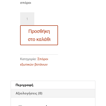
σπόροι
20331
Helichrysum
italicum
Προσθήκη
–
Ελίχρυσο
στο καλάθι
–
Κάρι
–
Ψευδοκάρι
Κατηγορία:
Σπόροι
ποσότητα
εξωτικών βοτάνων
Περιγραφή
Αξιολογήσεις (0)