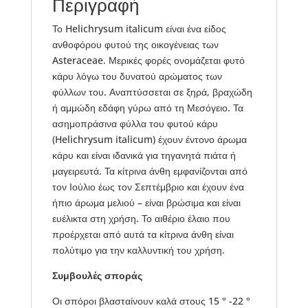
Περιγραφή
Το Helichrysum italicum είναι ένα είδος
ανθοφόρου φυτού της οικογένειας των
Asteraceae. Μερικές φορές ονομάζεται φυτό
κάρυ λόγω του δυνατού αρώματος των
φύλλων του. Αναπτύσσεται σε ξηρά, βραχώδη
ή αμμώδη εδάφη γύρω από τη Μεσόγειο. Τα
ασημοπράσινα φύλλα του φυτού κάρυ
(Helichrysum italicum) έχουν έντονο άρωμα
κάρυ και είναι ιδανικά για τηγανητά πιάτα ή
μαγειρευτά. Τα κίτρινα άνθη εμφανίζονται από
τον Ιούλιο έως τον Σεπτέμβριο και έχουν ένα
ήπιο άρωμα μελιού – είναι βρώσιμα και είναι
ευέλικτα στη χρήση. Το αιθέριο έλαιο που
προέρχεται από αυτά τα κίτρινα άνθη είναι
πολύτιμο για την καλλυντική του χρήση.
Συμβουλές σποράς
Οι σπόροι βλασταίνουν καλά στους 15 ° -22 °