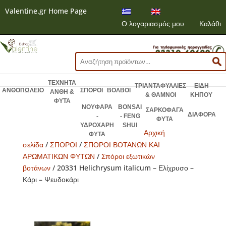
Valentine.gr Home Page
Ο λογαριασμός μου
Καλάθι
Αναζήτηση
για:
ΤΕΧΝΗΤΑ
ΤΡΙΑΝΤΑΦΥΛΛΙΕΣ
ΕΙΔΗ
ΑΝΘΟΠΩΛΕΙΟ
ΣΠΟΡΟΙ
ΒΟΛΒΟΙ
ΑΝΘΗ &
& ΘΑΜΝΟΙ
ΚΗΠΟΥ
ΦΥΤΑ
ΝΟΥΦΑΡΑ
BONSAI
ΣΑΡΚΟΦΑΓΑ
ΔΙΑΦΟΡΑ
-
- FENG
ΦΥΤΑ
ΥΔΡΟΧΑΡΗ
SHUI
Αρχική
ΦΥΤΑ
σελίδα
/
ΣΠΟΡΟΙ
/
ΣΠΟΡΟΙ ΒΟΤΑΝΩΝ ΚΑΙ
ΑΡΩΜΑΤΙΚΩΝ ΦΥΤΩΝ
/
Σπόροι εξωτικών
βοτάνων
/ 20331 Helichrysum italicum – Ελίχρυσο –
Κάρι – Ψευδοκάρι